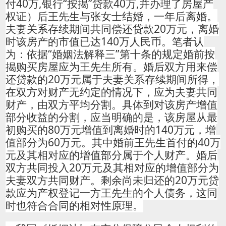
付40万,银行“按揭”贷款40万,并办理了房屋产
权证）后王先生与张女士结婚，一年后离婚。
夫妻关系存续期间共同偿还贷款20万元，离婚
时该房产的市值已达140万人民币。笔者认
为：依据
“婚姻法解释三”第十条的规定婚前按
揭购买
房屋应为王先生所有。婚后双方用来偿
还贷款的20万元属于夫妻关系存续期间所得，
在双方对财产无约定的情况下，应为夫妻共同
财产，由双方平均分割。具体到对该房产增值
部分收益的分割，应当明确的是，该房屋从最
初购买的80万元增值到离婚时的140万元，增
值部分为60万元。其中婚前王先生首付的40万
元及其相对应的增值部分属于个人财产。婚后
双方共同投入20万元及其相对应的增值部分为
夫妻双方共同财产。
剩余尚未归还的20万元贷
款应为产权登记一方王先生的个人债务，这同
时也符合合同的相对性原理。